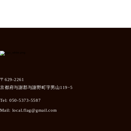
〒629-2261
京都府与謝郡与謝野町字男山119−5
Tel: 050-5373-5587
Mail:
local.flag@gmail.com