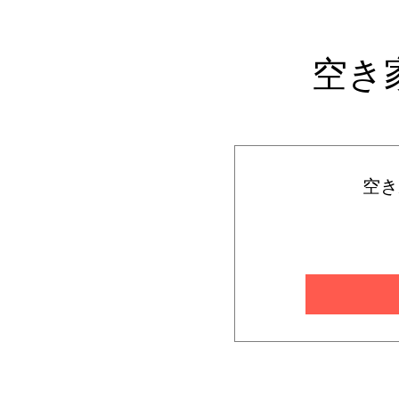
空き
空き