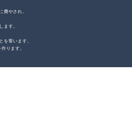
に費やされ、
します。
とを誓います。
を作ります。